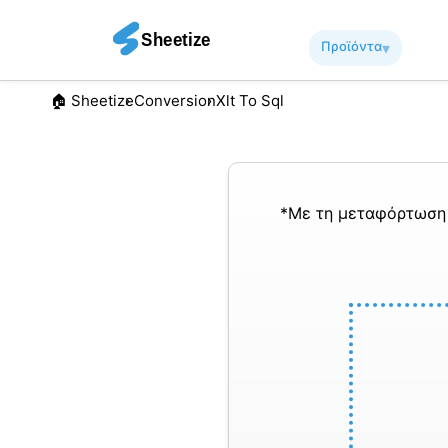
Προϊόντα
▾︎
🏠︎ Sheetize
Conversion
Xlt To Sql
*Με τη μεταφόρτωση 