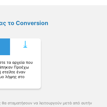
ς το Conversion
⤓︎
στε τα αρχεία που
άπηκαν Προέχω
 στείλτε έναν
μο λήψης στο
ης θα σταματήσουν να λειτουργούν μετά από αυτήν