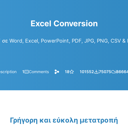
Excel Conversion
σε Word, Excel, PowerPoint, PDF, JPG, PNG, CSV 
scription
1
Comments
18
101552
75075
8666
Γρήγορη και εύκολη μετατροπή