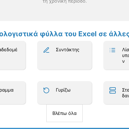
τη χρονική περίοδο.
πολογιστικά φύλλα του Excel σε άλλ
αδεδομέ
Συντάκτης
Λί
υπ
ν
γραμμα
Γυρίζω
Στ
δα
Βλέπω όλα