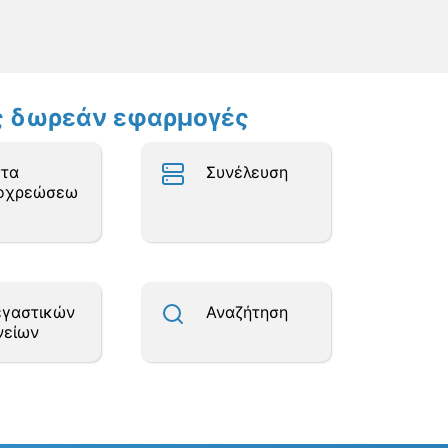
ες δωρεάν εφαρμογές
στα
Συνέλευση
οχρεώσεω
εγαστικών
Αναζήτηση
νείων