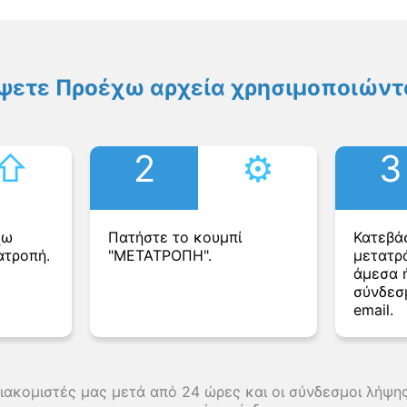
ψετε Προέχω αρχεία χρησιμοποιώντα
⇧︎
2
⚙︎
3
χω
Πατήστε το κουμπί
Κατεβά
ατροπή.
"ΜΕΤΑΤΡΟΠΗ".
μετατρ
άμεσα ή
σύνδεσ
email.
διακομιστές μας μετά από 24 ώρες και οι σύνδεσμοι λήψ