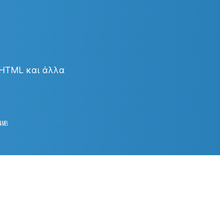
& HTML και άλλα
4
㎆︎