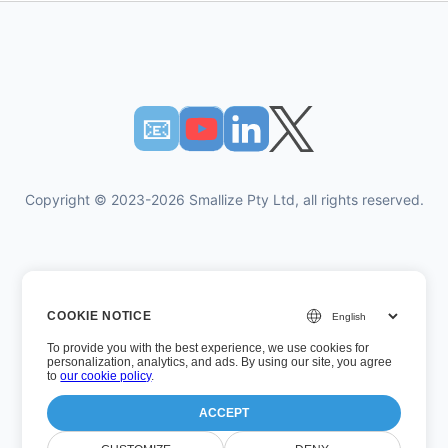
📧︎
Copyright © 2023-2026 Smallize Pty Ltd, all rights reserved.
Πολιτική Απορρήτου
COOKIE NOTICE
Οροι χρήσης
To provide you with the best experience, we use cookies for
Εκτελεστική πρόσβαση
personalization, analytics, and ads. By using our site, you agree
to
our cookie policy
.
ACCEPT
Αριθμός έκδοσης: 26.7.5