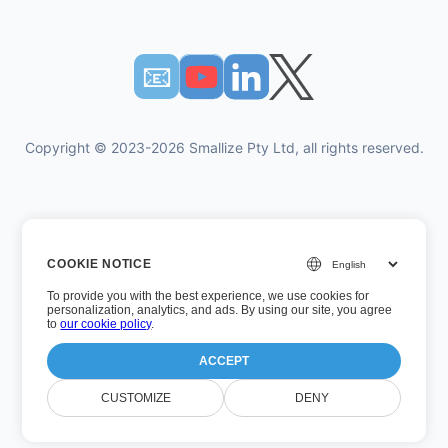
📧︎
Copyright © 2023-2026 Smallize Pty Ltd, all rights reserved.
Πολιτική Απορρήτου
COOKIE NOTICE
Οροι χρήσης
To provide you with the best experience, we use cookies for
Εκτελεστική πρόσβαση
personalization, analytics, and ads. By using our site, you agree
to
our cookie policy
.
ACCEPT
Αριθμός έκδοσης: 26.7.5
CUSTOMIZE
DENY
Τελευταία ενημέρωση: Τετάρτη, 5 Αυγούστου 2026