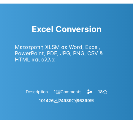
Excel Conversion
Μετατροπή XLSM σε Word, Excel,
PowerPoint, PDF, JPG, PNG, CSV &
HTML και άλλα
Description
1
Comments
18
101426
74939
86399
㎆︎