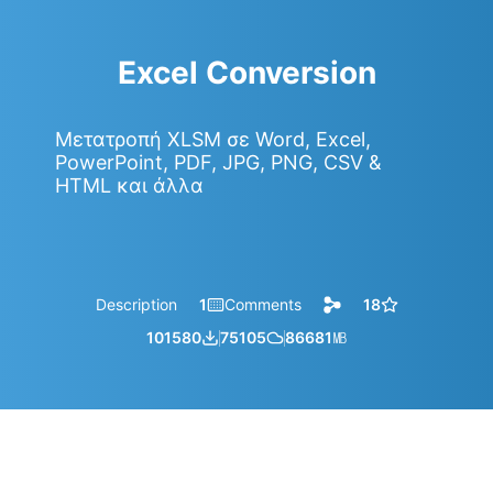
Excel Conversion
Μετατροπή XLSM σε Word, Excel,
PowerPoint, PDF, JPG, PNG, CSV &
HTML και άλλα
Description
1
Comments
18
101580
75105
86681
㎆︎