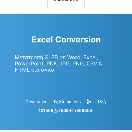
Excel Conversion
Μετατροπή XLSB σε Word, Excel,
PowerPoint, PDF, JPG, PNG, CSV &
HTML και άλλα
Description
1
Comments
18
101569
75094
86680
㎆︎