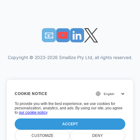
📧︎
Copyright © 2023-2026 Smallize Pty Ltd, all rights reserved.
Πολιτική Απορρήτου
COOKIE NOTICE
Οροι χρήσης
To provide you with the best experience, we use cookies for
Εκτελεστική πρόσβαση
personalization, analytics, and ads. By using our site, you agree
to
our cookie policy
.
ACCEPT
Αριθμός έκδοσης: 26.7.5
CUSTOMIZE
DENY
Τελευταία ενημέρωση: Τετάρτη, 5 Αυγούστου 2026