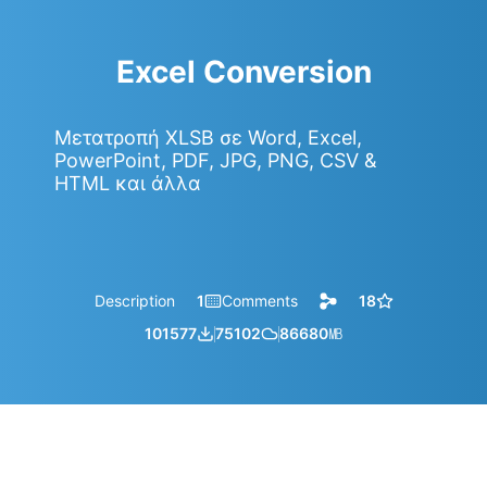
Excel Conversion
Μετατροπή XLSB σε Word, Excel,
PowerPoint, PDF, JPG, PNG, CSV &
HTML και άλλα
Description
1
Comments
18
101577
75102
86680
㎆︎