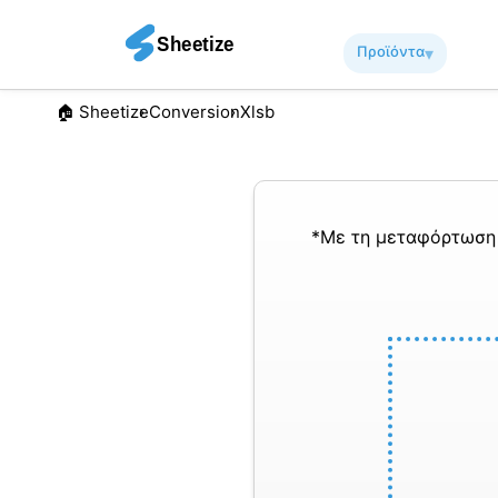
Προϊόντα
▾︎
🏠︎ Sheetize
Conversion
Xlsb
*Με τη μεταφόρτωση 