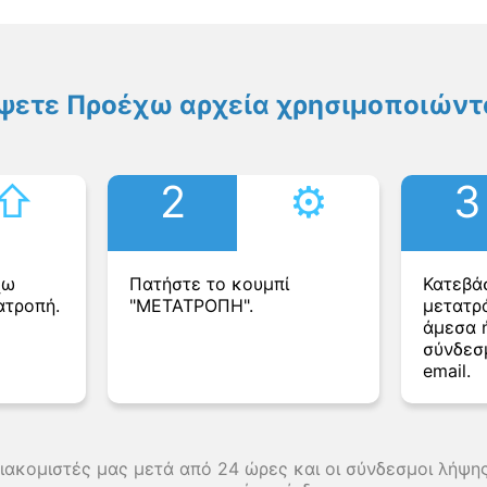
ψετε Προέχω αρχεία χρησιμοποιώντα
⇧︎
2
⚙︎
3
χω
Πατήστε το κουμπί
Κατεβά
ατροπή.
"ΜΕΤΑΤΡΟΠΗ".
μετατρ
άμεσα ή
σύνδεσ
email.
διακομιστές μας μετά από 24 ώρες και οι σύνδεσμοι λήψ