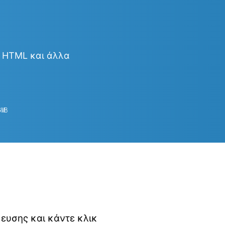
& HTML και άλλα
6
㎆︎
κευσης και κάντε κλικ