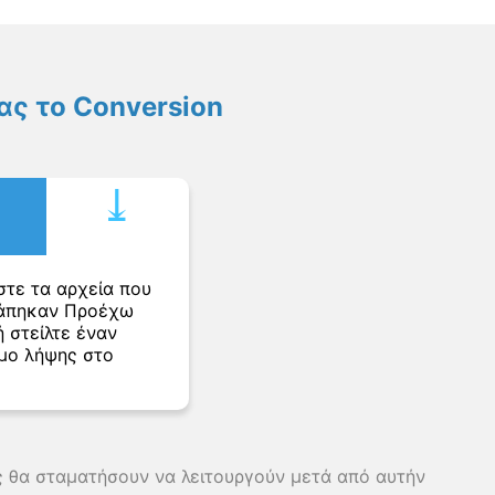
ς το Conversion
⤓︎
στε τα αρχεία που
άπηκαν Προέχω
 στείλτε έναν
μο λήψης στο
ης θα σταματήσουν να λειτουργούν μετά από αυτήν