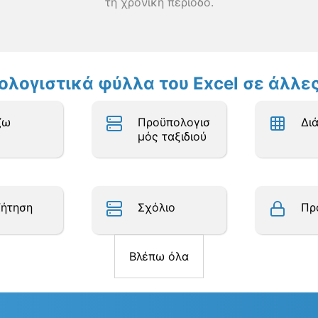
τη χρονική περίοδο.
πολογιστικά φύλλα του Excel σε άλλ
ζω
Προϋπολογισ
Δι
μός ταξιδιού
ζήτηση
Σχόλιο
Πρ
Βλέπω όλα