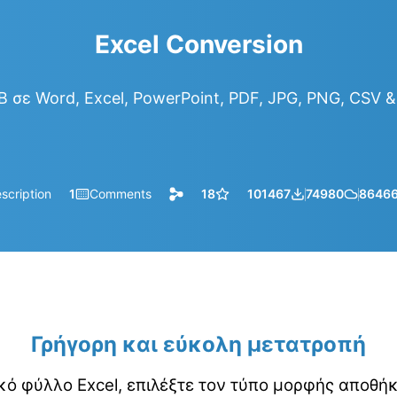
Excel Conversion
 σε Word, Excel, PowerPoint, PDF, JPG, PNG, CSV 
scription
1
Comments
18
101467
74980
8646
Γρήγορη και εύκολη μετατροπή
κό φύλλο Excel, επιλέξτε τον τύπο μορφής αποθή