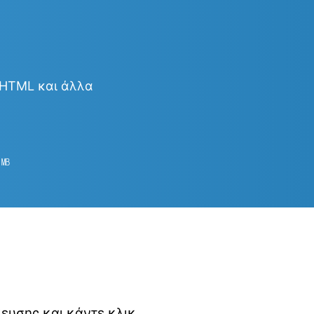
& HTML και άλλα
2
㎆︎
κευσης και κάντε κλικ