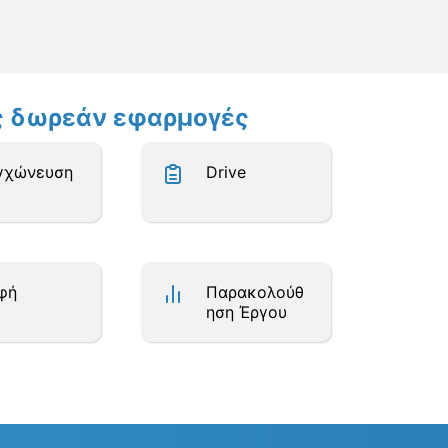
ες δωρεάν εφαρμογές
γχώνευση
Drive
φή
Παρακολούθ
ηση Έργου