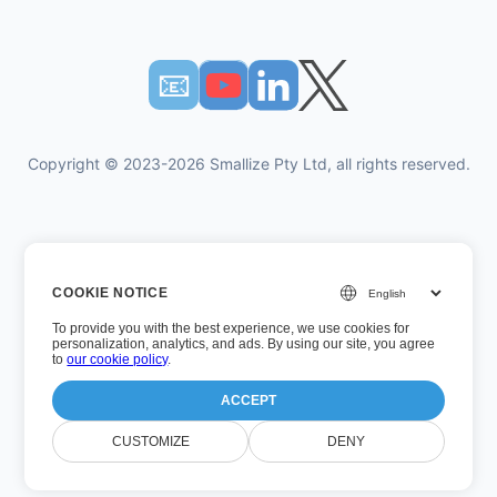
📧︎
Copyright © 2023-2026 Smallize Pty Ltd, all rights reserved.
Πολιτική Απορρήτου
COOKIE NOTICE
Οροι χρήσης
To provide you with the best experience, we use cookies for
Εκτελεστική πρόσβαση
personalization, analytics, and ads. By using our site, you agree
to
our cookie policy
.
ACCEPT
Αριθμός έκδοσης: 26.7.5
CUSTOMIZE
DENY
Τελευταία ενημέρωση: Τετάρτη, 5 Αυγούστου 2026