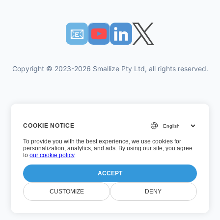
📧︎
Copyright © 2023-2026 Smallize Pty Ltd, all rights reserved.
Πολιτική Απορρήτου
COOKIE NOTICE
Οροι χρήσης
To provide you with the best experience, we use cookies for
Εκτελεστική πρόσβαση
personalization, analytics, and ads. By using our site, you agree
to
our cookie policy
.
ACCEPT
Αριθμός έκδοσης: 26.7.5
CUSTOMIZE
DENY
Τελευταία ενημέρωση: Τετάρτη, 5 Αυγούστου 2026