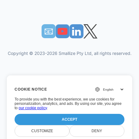
📧︎
Copyright © 2023-2026 Smallize Pty Ltd, all rights reserved.
Πολιτική Απορρήτου
COOKIE NOTICE
Οροι χρήσης
To provide you with the best experience, we use cookies for
Εκτελεστική πρόσβαση
personalization, analytics, and ads. By using our site, you agree
to
our cookie policy
.
ACCEPT
Αριθμός έκδοσης: 26.7.5
CUSTOMIZE
DENY
Τελευταία ενημέρωση: Τετάρτη, 5 Αυγούστου 2026