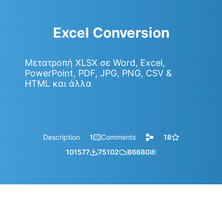
Excel Conversion
Μετατροπή XLSX σε Word, Excel,
PowerPoint, PDF, JPG, PNG, CSV &
HTML και άλλα
Description
1
Comments
18
101577
75102
86680
㎆︎