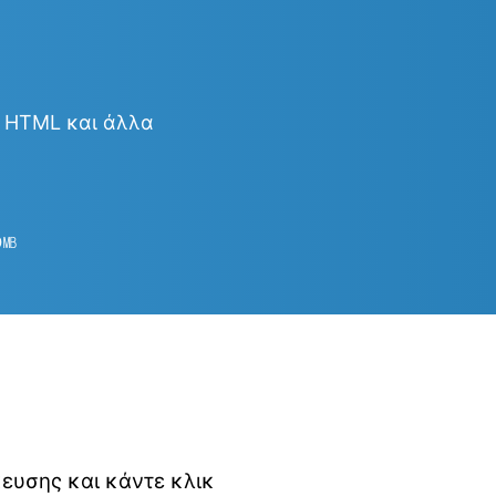
& HTML και άλλα
9
㎆︎
κευσης και κάντε κλικ