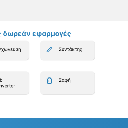
ες δωρεάν εφαρμογές
γχώνευση
Συντάκτης
b
Σαφή
nverter