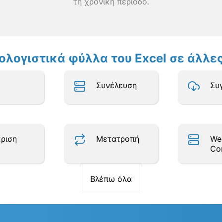
τη χρονική περίοδο.
πολογιστικά φύλλα του Excel σε άλλ
Συνέλευση
Συ
ριση
Μετατροπή
We
Co
Βλέπω όλα