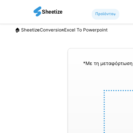
Προϊόντα
▾︎
🏠︎ Sheetize
Conversion
Excel To Powerpoint
*Με τη μεταφόρτωση 