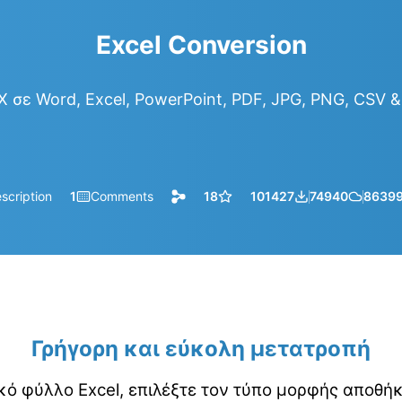
Excel Conversion
 σε Word, Excel, PowerPoint, PDF, JPG, PNG, CSV 
scription
1
Comments
18
101427
74940
8639
Γρήγορη και εύκολη μετατροπή
κό φύλλο Excel, επιλέξτε τον τύπο μορφής αποθή