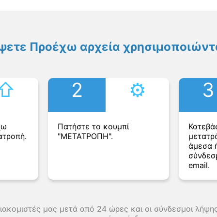
ψετε Προέχω αρχεία χρησιμοποιώντα
⇧︎
2
⚙︎
3
χω
Πατήστε το κουμπί
Κατεβά
ατροπή.
"ΜΕΤΑΤΡΟΠΗ".
μετατρ
άμεσα ή
σύνδεσ
email.
διακομιστές μας μετά από 24 ώρες και οι σύνδεσμοι λήψ