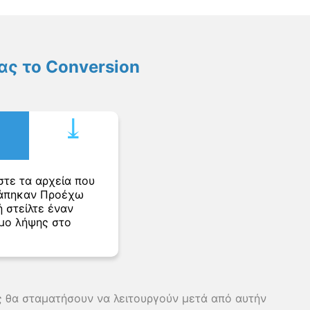
ς το Conversion
⤓︎
στε τα αρχεία που
άπηκαν Προέχω
 στείλτε έναν
μο λήψης στο
ης θα σταματήσουν να λειτουργούν μετά από αυτήν