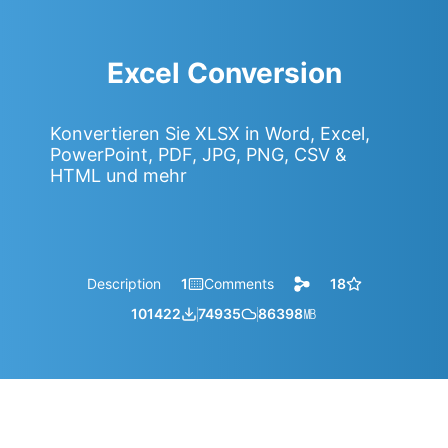
Excel Conversion
Konvertieren Sie XLSX in Word, Excel,
PowerPoint, PDF, JPG, PNG, CSV &
HTML und mehr
Description
1
Comments
18
101422
74935
86398
㎆︎