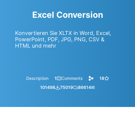
Excel Conversion
Konvertieren Sie XLTX in Word, Excel,
PowerPoint, PDF, JPG, PNG, CSV &
HTML und mehr
Description
1
Comments
18
101498
75019
86614
㎆︎