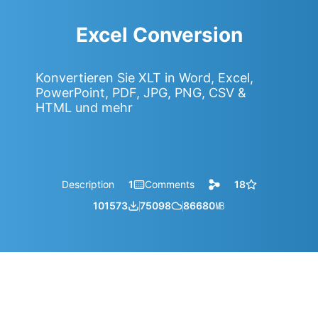
Excel Conversion
Konvertieren Sie XLT in Word, Excel,
PowerPoint, PDF, JPG, PNG, CSV &
HTML und mehr
Description
1
Comments
18
101573
75098
86680
㎆︎