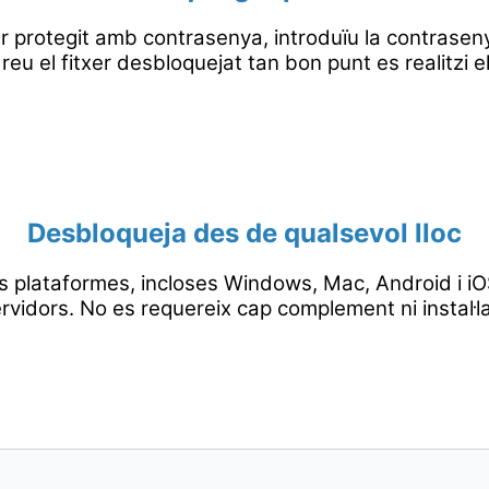
r protegit amb contrasenya, introduïu la contrasenya
 el fitxer desbloquejat tan bon punt es realitzi e
Desbloqueja des de qualsevol lloc
s plataformes, incloses Windows, Mac, Android i iOS
rvidors. No es requereix cap complement ni instal·l