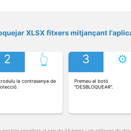
quejar XLSX fitxers mitjançant l'aplic
2
3
⚙︎
👆︎
troduïu la contrasenya de
Premeu el botó
otecció.
"DESBLOQUEAR".
s nostres servidors al cap de 24 hores i els enllaços de d