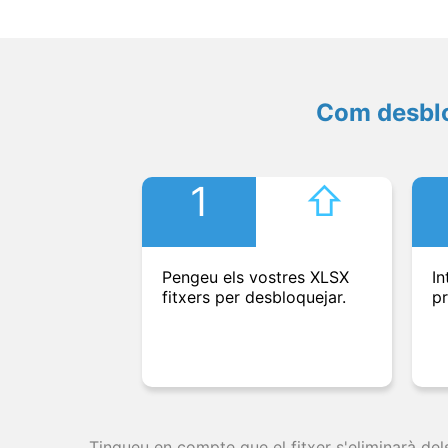
Com desblo
1
⇧︎
Pengeu els vostres XLSX
In
fitxers per desbloquejar.
pr
Tingueu en compte que el fitxer s'eliminarà del