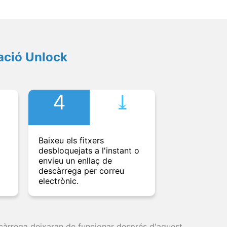
ació Unlock
4
⤓︎
Baixeu els fitxers
desbloquejats a l'instant o
envieu un enllaç de
descàrrega per correu
electrònic.
escàrrega deixaran de funcionar després d'aquest