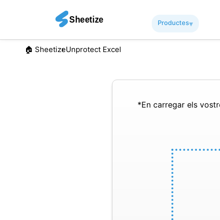
Productes
▾︎
🏠︎ Sheetize
Unprotect Excel
*En carregar els vostre