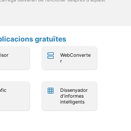
plicacions gratuïtes
isor
WebConverte
r
fic
Dissenyador
d'informes
intel·ligents