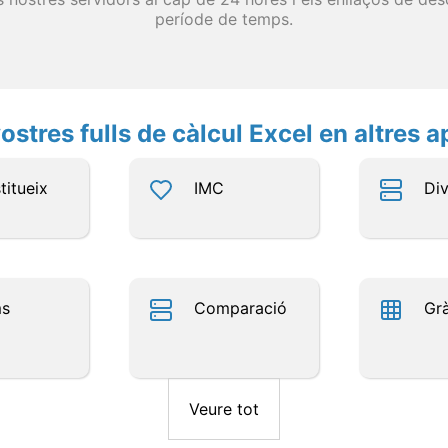
període de temps.
ostres fulls de càlcul Excel en altres a
titueix
IMC
Div
ms
Comparació
Grà
Veure tot