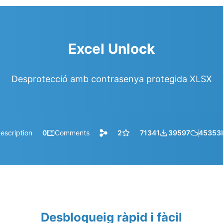
Excel Unlock
Desprotecció amb contrasenya protegida XLSX
escription
0
Comments
2
71341
39597
45353
Desbloqueig ràpid i fàcil