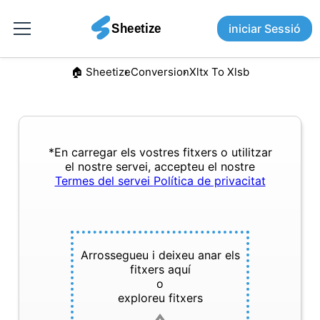
iniciar Sessió
🏠︎ Sheetize
Conversion
Xltx To Xlsb
*En carregar els vostres fitxers o utilitzar
el nostre servei, accepteu el nostre
Termes del servei
Política de privacitat
Arrossegueu i deixeu anar els
fitxers aquí
o
exploreu fitxers