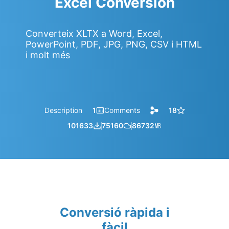
Excel Conversion
Converteix XLTX a Word, Excel,
PowerPoint, PDF, JPG, PNG, CSV i HTML
i molt més
Description
1
Comments
18
101633
75160
86732
㎆︎
Conversió ràpida i
fàcil