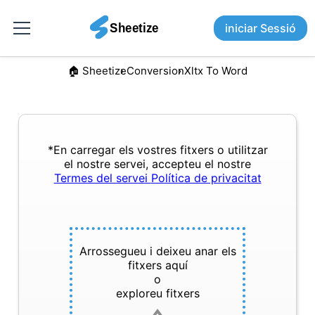
iniciar Sessió
🏠︎ Sheetize
Conversion
Xltx To Word
*En carregar els vostres fitxers o utilitzar
el nostre servei, accepteu el nostre
Termes del servei
Política de privacitat
Arrossegueu i deixeu anar els
fitxers aquí
o
exploreu fitxers