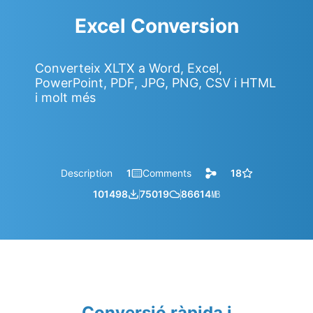
Excel Conversion
Converteix XLTX a Word, Excel,
PowerPoint, PDF, JPG, PNG, CSV i HTML
i molt més
Description
1
Comments
18
101498
75019
86614
㎆︎
Conversió ràpida i