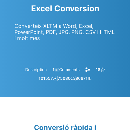
Excel Conversion
Converteix XLTM a Word, Excel,
PowerPoint, PDF, JPG, PNG, CSV i HTML
i molt més
Description
1
Comments
18
101557
75080
86671
㎆︎
Conversió ràpida i