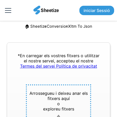
iniciar Sessió
🏠︎ Sheetize
Conversion
Xltm To Json
*En carregar els vostres fitxers o utilitzar
el nostre servei, accepteu el nostre
Termes del servei
Política de privacitat
Arrossegueu i deixeu anar els
fitxers aquí
o
exploreu fitxers