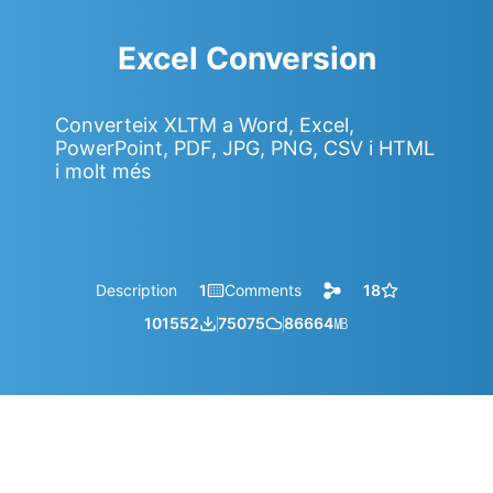
Excel Conversion
Converteix XLTM a Word, Excel,
PowerPoint, PDF, JPG, PNG, CSV i HTML
i molt més
Description
1
Comments
18
101552
75075
86664
㎆︎