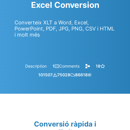
Excel Conversion
Converteix XLT a Word, Excel,
PowerPoint, PDF, JPG, PNG, CSV i HTML
i molt més
Description
1
Comments
18
101507
75028
86618
㎆︎
Conversió ràpida i