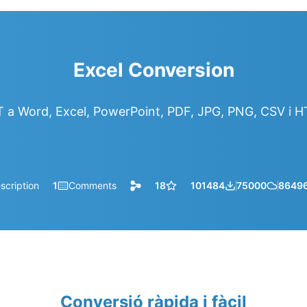
Excel Conversion
T a Word, Excel, PowerPoint, PDF, JPG, PNG, CSV i H
scription
1
Comments
18
101484
75000
8649
Conversió ràpida i fàcil