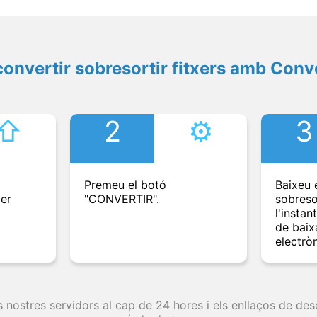
onvertir sobresortir fitxers amb Conv
⇧︎
2
⚙︎
3
Premeu el botó
Baixeu e
per
"CONVERTIR".
sobreso
l'instan
de baix
electròn
s nostres servidors al cap de 24 hores i els enllaços de d