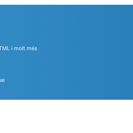
TML i molt més
6
㎆︎