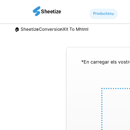
Productes
▾︎
🏠︎ Sheetize
Conversion
Xlt To Mhtml
*En carregar els vostre