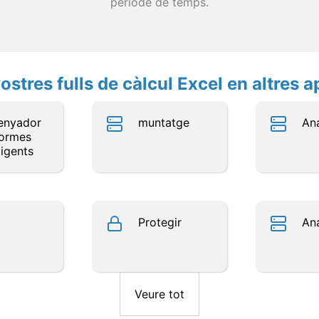
període de temps.
ostres fulls de càlcul Excel en altres a
enyador
muntatge
Ana
formes
·ligents
Protegir
Ana
Veure tot