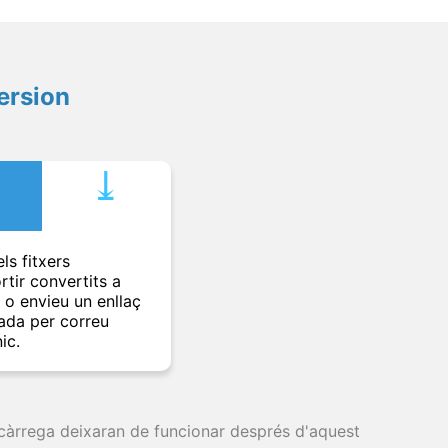
ersion
⤓︎
ls fitxers
rtir convertits a
t o envieu un enllaç
ada per correu
ic.
escàrrega deixaran de funcionar després d'aquest