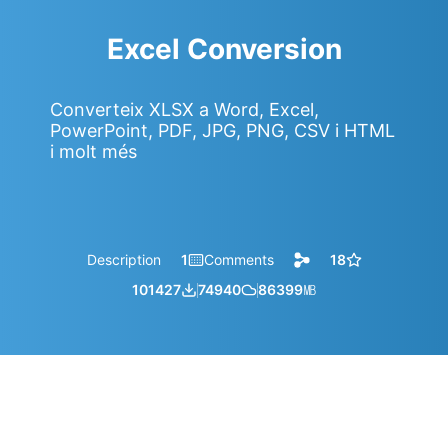
Excel Conversion
Converteix XLSX a Word, Excel,
PowerPoint, PDF, JPG, PNG, CSV i HTML
i molt més
Description
1
Comments
18
101427
74940
86399
㎆︎