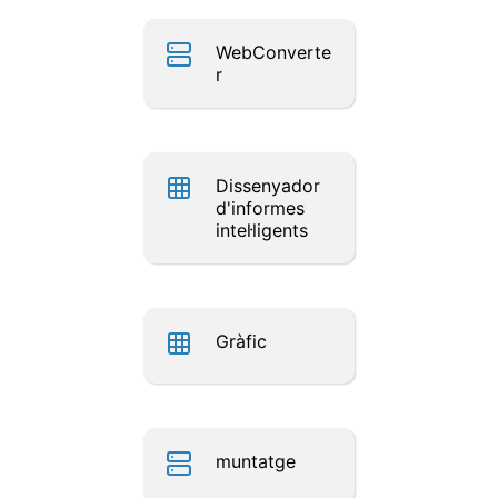
WebConverte
r
Dissenyador
d'informes
intel·ligents
Gràfic
muntatge