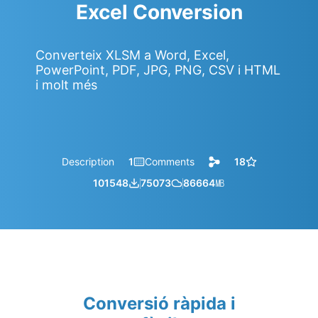
Excel Conversion
Converteix XLSM a Word, Excel,
PowerPoint, PDF, JPG, PNG, CSV i HTML
i molt més
Description
1
Comments
18
101548
75073
86664
㎆︎
Conversió ràpida i