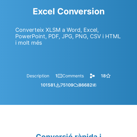
Excel Conversion
Converteix XLSM a Word, Excel,
PowerPoint, PDF, JPG, PNG, CSV i HTML
i molt més
Description
1
Comments
18
101581
75109
86682
㎆︎
Conversió ràpida i