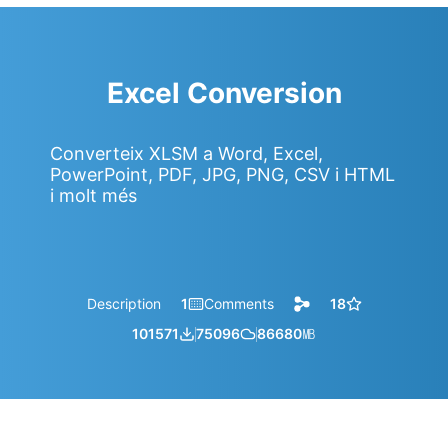
Excel Conversion
Converteix XLSM a Word, Excel,
PowerPoint, PDF, JPG, PNG, CSV i HTML
i molt més
Description
1
Comments
18
101571
75096
86680
㎆︎