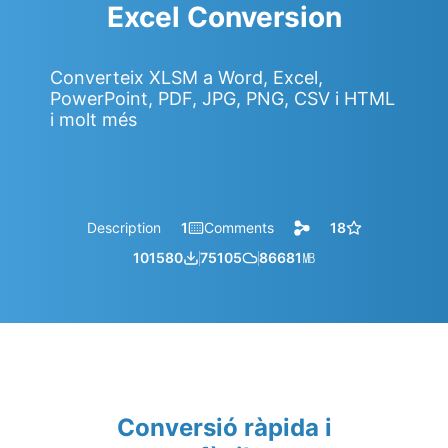
Excel Conversion
Converteix XLSM a Word, Excel,
PowerPoint, PDF, JPG, PNG, CSV i HTML
i molt més
Description
1
Comments
18
101580
75105
86681
㎆︎
Conversió ràpida i