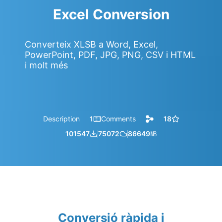
Excel Conversion
Converteix XLSB a Word, Excel,
PowerPoint, PDF, JPG, PNG, CSV i HTML
i molt més
Description
1
Comments
18
101547
75072
86649
㎆︎
Conversió ràpida i