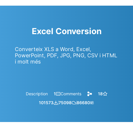
Excel Conversion
Converteix XLS a Word, Excel,
PowerPoint, PDF, JPG, PNG, CSV i HTML
i molt més
Description
1
Comments
18
101573
75098
86680
㎆︎