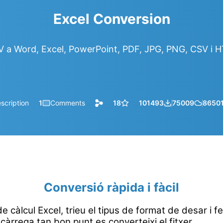
Excel Conversion
 a Word, Excel, PowerPoint, PDF, JPG, PNG, CSV i 
scription
1
Comments
18
101493
75009
8650
Conversió ràpida i fàcil
e càlcul Excel, trieu el tipus de format de desar i fe
càrrega tan bon punt es converteixi el fitxer.