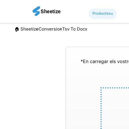
Productes
▾︎
🏠︎ Sheetize
Conversion
Tsv To Docx
*En carregar els vostre