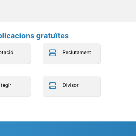
plicacions gratuïtes
otació
Reclutament
tegir
Divisor