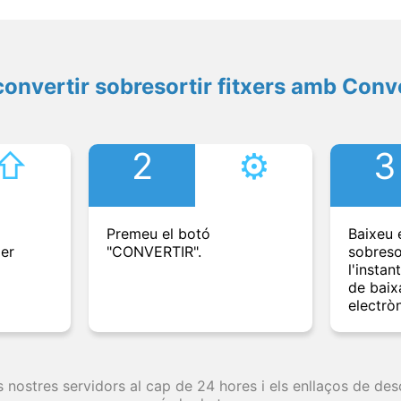
onvertir sobresortir fitxers amb Conv
⇧︎
2
⚙︎
3
Premeu el botó
Baixeu e
per
"CONVERTIR".
sobreso
l'instan
de baix
electròn
s nostres servidors al cap de 24 hores i els enllaços de d