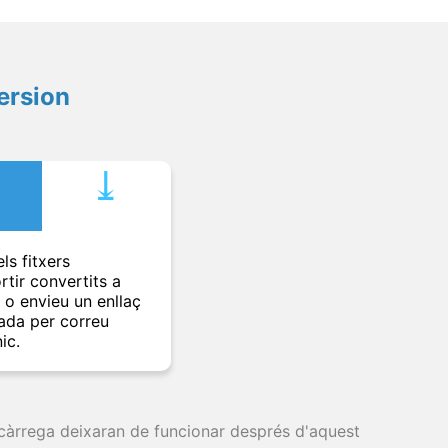
ersion
⤓︎
ls fitxers
rtir convertits a
t o envieu un enllaç
ada per correu
ic.
escàrrega deixaran de funcionar després d'aquest