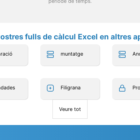
període de temps.
ostres fulls de càlcul Excel en altres a
ració
muntatge
An
adades
Filigrana
Pro
Veure tot