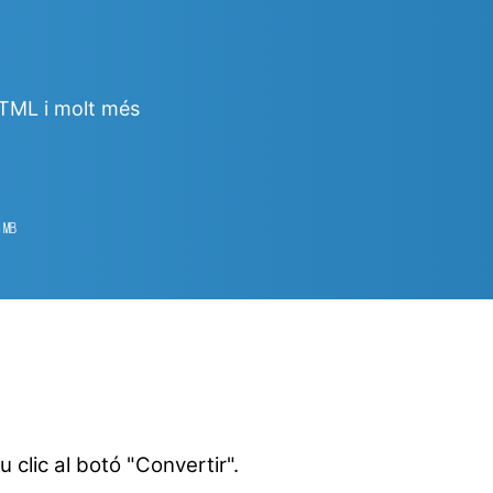
HTML i molt més
1
㎆︎
u clic al botó "Convertir".