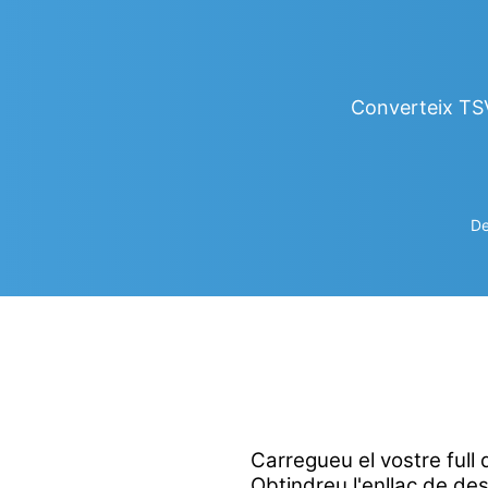
Converteix TSV
De
Carregueu el vostre full d
Obtindreu l'enllaç de des