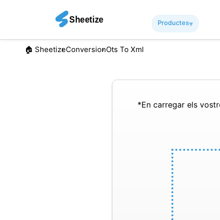
Productes
▾︎
🏠︎ Sheetize
Conversion
Ots To Xml
*En carregar els vostre