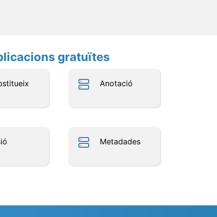
plicacions gratuïtes
stitueix
Anotació
ió
Metadades