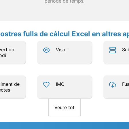
període de temps.
ostres fulls de càlcul Excel en altres a
ertidor
Visor
Sub
odi
iment de
IMC
Fus
ectes
Veure tot