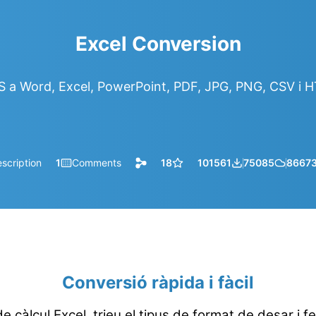
Excel Conversion
 a Word, Excel, PowerPoint, PDF, JPG, PNG, CSV i 
scription
1
Comments
18
101561
75085
8667
Conversió ràpida i fàcil
e càlcul Excel, trieu el tipus de format de desar i fe