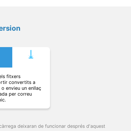
ersion
⤓︎
ls fitxers
rtir convertits a
t o envieu un enllaç
ada per correu
ic.
escàrrega deixaran de funcionar després d'aquest