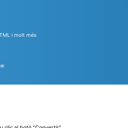
HTML i molt més
3
㎆︎
u clic al botó "Convertir".