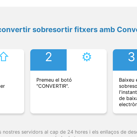
onvertir sobresortir fitxers amb Conv
⇧︎
2
⚙︎
3
Premeu el botó
Baixeu e
per
"CONVERTIR".
sobreso
l'instan
de baix
electròn
s nostres servidors al cap de 24 hores i els enllaços de d