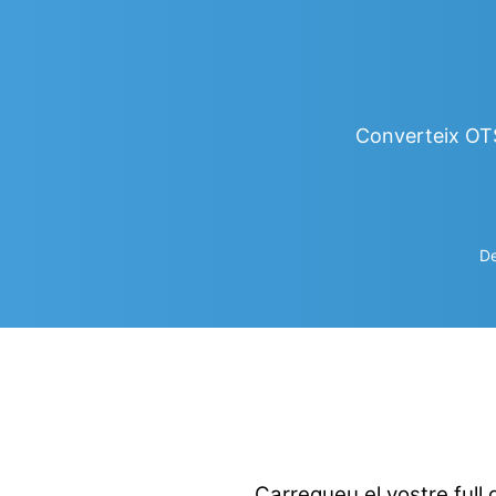
Converteix OTS
De
Carregueu el vostre full d