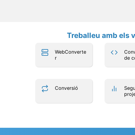
Treballeu amb els v
WebConverte
Conv
r
de c
Conversió
Segu
proj