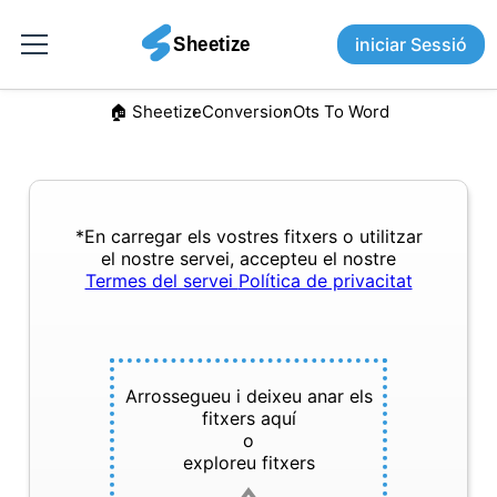
iniciar Sessió
🏠︎ Sheetize
Conversion
Ots To Word
*En carregar els vostres fitxers o utilitzar
el nostre servei, accepteu el nostre
Termes del servei
Política de privacitat
Arrossegueu i deixeu anar els
fitxers aquí
o
exploreu fitxers