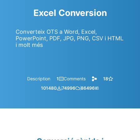
Excel Conversion
Converteix OTS a Word, Excel,
PowerPoint, PDF, JPG, PNG, CSV i HTML
i molt més
Description
1
Comments
18
101480
74996
86496
㎆︎