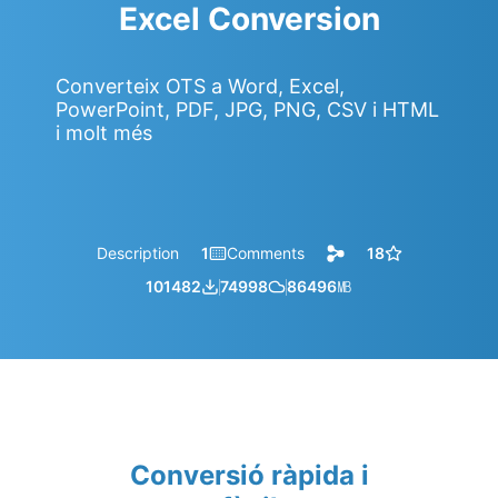
Excel Conversion
Converteix OTS a Word, Excel,
PowerPoint, PDF, JPG, PNG, CSV i HTML
i molt més
Description
1
Comments
18
101482
74998
86496
㎆︎
Conversió ràpida i