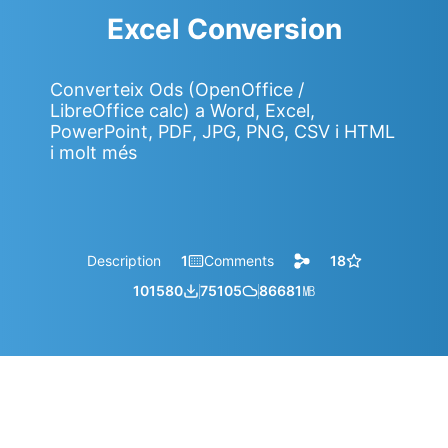
Excel Conversion
Converteix Ods (OpenOffice /
LibreOffice calc) a Word, Excel,
PowerPoint, PDF, JPG, PNG, CSV i HTML
i molt més
Description
1
Comments
18
101580
75105
86681
㎆︎