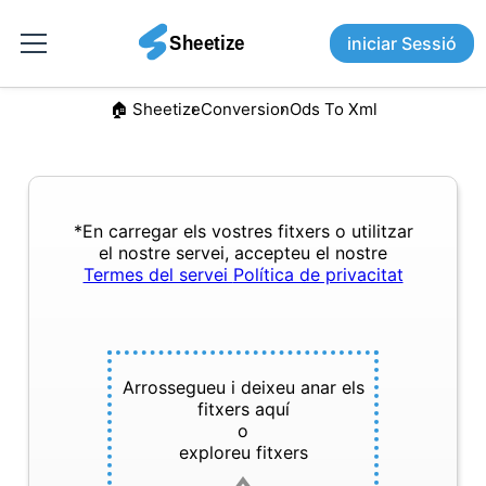
iniciar Sessió
🏠︎ Sheetize
Conversion
Ods To Xml
*En carregar els vostres fitxers o utilitzar
el nostre servei, accepteu el nostre
Termes del servei
Política de privacitat
Arrossegueu i deixeu anar els
fitxers aquí
o
exploreu fitxers