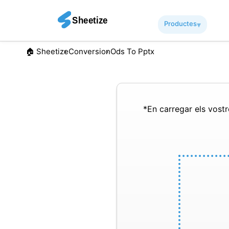
Productes
▾︎
🏠︎ Sheetize
Conversion
Ods To Pptx
*En carregar els vostre