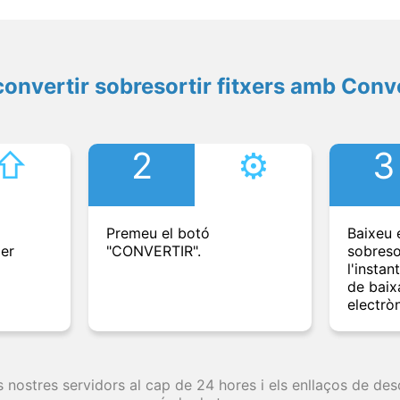
onvertir sobresortir fitxers amb Conv
⇧︎
2
⚙︎
3
Premeu el botó
Baixeu e
per
"CONVERTIR".
sobreso
l'instan
de baix
electròn
s nostres servidors al cap de 24 hores i els enllaços de d