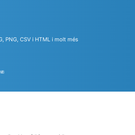
PG, PNG, CSV i HTML i molt més
0
㎆︎