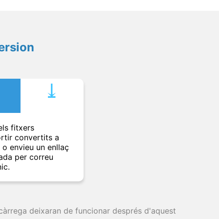
ersion
⤓︎
ls fitxers
rtir convertits a
t o envieu un enllaç
ada per correu
ic.
escàrrega deixaran de funcionar després d'aquest