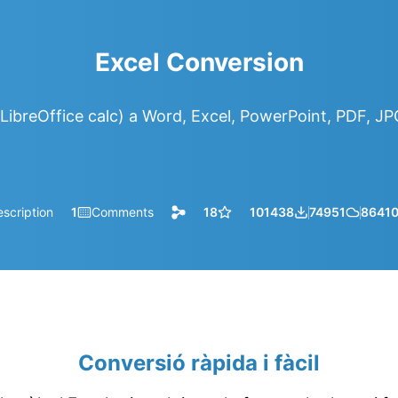
Excel Conversion
LibreOffice calc) a Word, Excel, PowerPoint, PDF, J
scription
1
Comments
18
101438
74951
8641
Conversió ràpida i fàcil