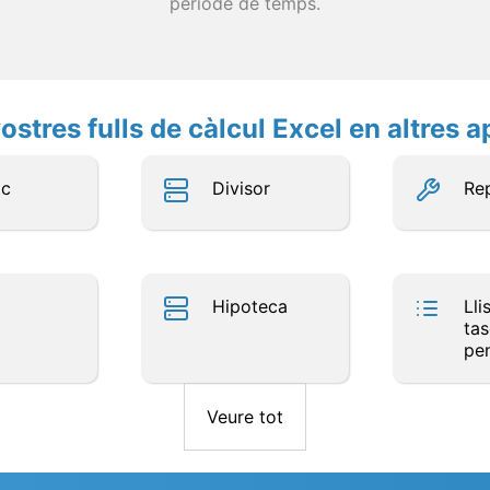
període de temps.
ostres fulls de càlcul Excel en altres a
ic
Divisor
Re
Hipoteca
Lli
ta
pe
Veure tot