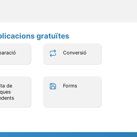
plicacions gratuïtes
paració
Conversió
sta de
Forms
sques
ndents