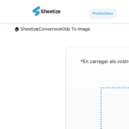
Productes
▾︎
🏠︎ Sheetize
Conversion
Ods To Image
*En carregar els vostre