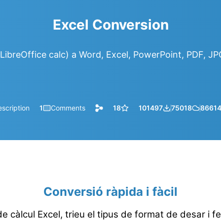
Excel Conversion
LibreOffice calc) a Word, Excel, PowerPoint, PDF, J
scription
1
Comments
18
101497
75018
8661
Conversió ràpida i fàcil
e càlcul Excel, trieu el tipus de format de desar i fe