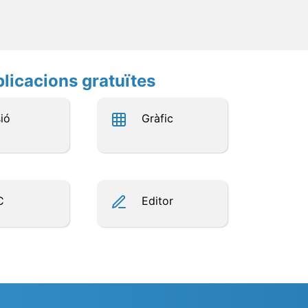
plicacions gratuïtes
ió
Gràfic
C
Editor