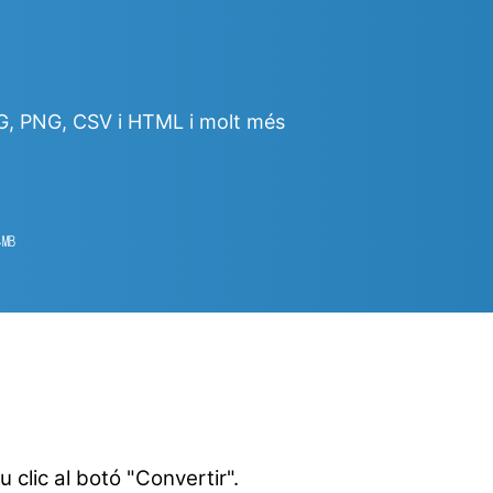
PG, PNG, CSV i HTML i molt més
4
㎆︎
u clic al botó "Convertir".