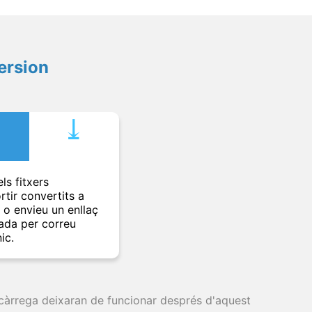
ersion
⤓︎
ls fitxers
rtir convertits a
t o envieu un enllaç
ada per correu
ic.
escàrrega deixaran de funcionar després d'aquest