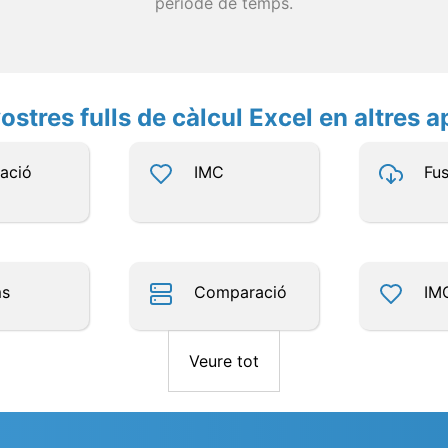
període de temps.
ostres fulls de càlcul Excel en altres a
ació
IMC
Fus
ms
Comparació
IM
Veure tot