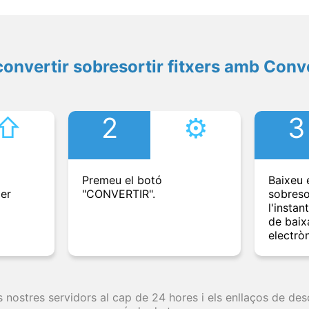
onvertir sobresortir fitxers amb Conv
⇧︎
2
⚙︎
3
Premeu el botó
Baixeu e
per
"CONVERTIR".
sobreso
l'instan
de baix
electròn
s nostres servidors al cap de 24 hores i els enllaços de d