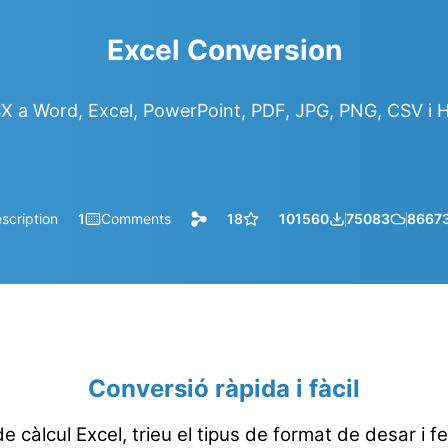
Excel Conversion
X a Word, Excel, PowerPoint, PDF, JPG, PNG, CSV i 
scription
1
Comments
18
101560
75083
8667
Conversió ràpida i fàcil
e càlcul Excel, trieu el tipus de format de desar i fe