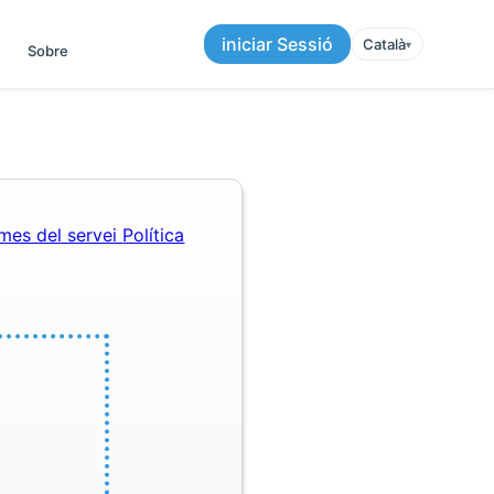
iniciar Sessió
Català
▾︎
Sobre
mes del servei
Política