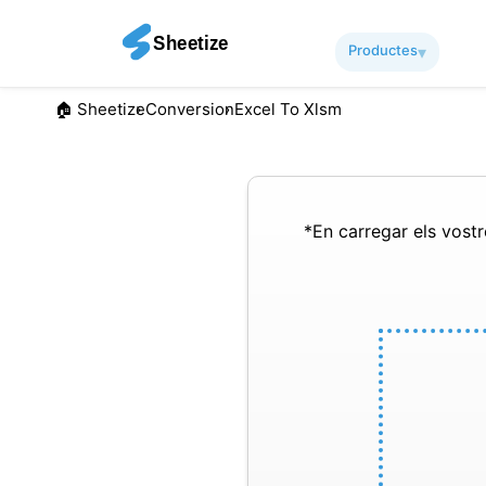
Productes
▾︎
🏠︎ Sheetize
Conversion
Excel To Xlsm
*En carregar els vostre