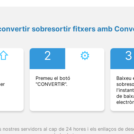
onvertir sobresortir fitxers amb Conv
⇧︎
2
⚙︎
3
Premeu el botó
Baixeu e
per
"CONVERTIR".
sobreso
l'instan
de baix
electròn
s nostres servidors al cap de 24 hores i els enllaços de d