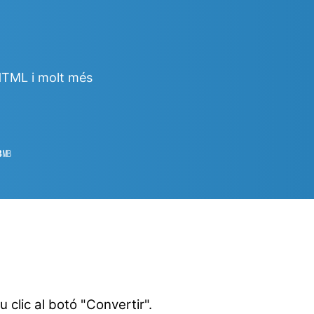
HTML i molt més
3
㎆︎
u clic al botó "Convertir".