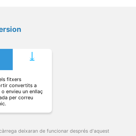
ersion
⤓︎
ls fitxers
rtir convertits a
t o envieu un enllaç
ada per correu
ic.
escàrrega deixaran de funcionar després d'aquest