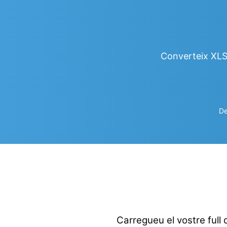
Converteix XLS
De
Carregueu el vostre full d