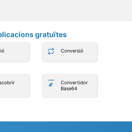
plicacions gratuïtes
ió
Conversió
scobrir
Convertidor
Base64