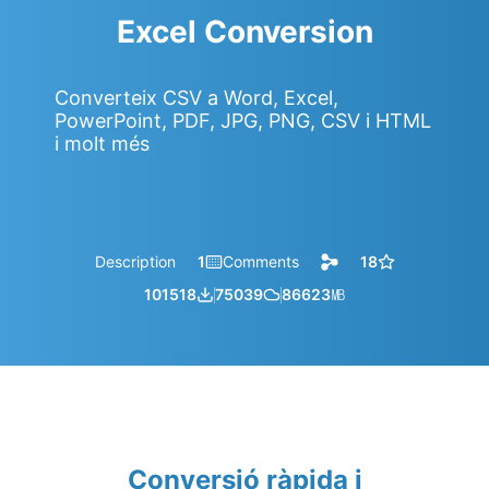
Excel Conversion
Converteix CSV a Word, Excel,
PowerPoint, PDF, JPG, PNG, CSV i HTML
i molt més
Description
1
Comments
18
101518
75039
86623
㎆︎
Conversió ràpida i