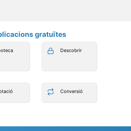
plicacions gratuïtes
poteca
Descobrir
otació
Conversió