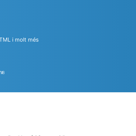
HTML i molt més
7
㎆︎