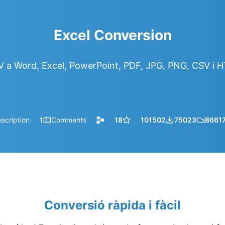
Excel Conversion
 a Word, Excel, PowerPoint, PDF, JPG, PNG, CSV i 
scription
1
Comments
18
101502
75023
8661
Conversió ràpida i fàcil