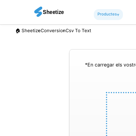
Productes
▾︎
🏠︎ Sheetize
Conversion
Csv To Text
*En carregar els vostre