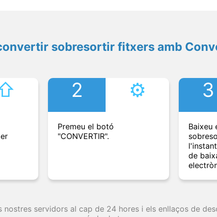
onvertir sobresortir fitxers amb Conv
⇧︎
2
⚙︎
3
Premeu el botó
Baixeu e
per
"CONVERTIR".
sobreso
l'instan
de baix
electròn
s nostres servidors al cap de 24 hores i els enllaços de d