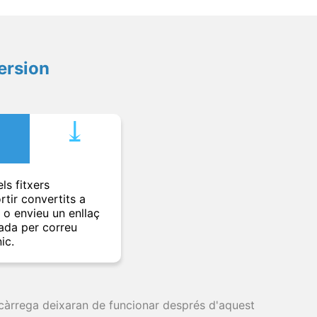
ersion
⤓︎
ls fitxers
rtir convertits a
t o envieu un enllaç
ada per correu
ic.
escàrrega deixaran de funcionar després d'aquest