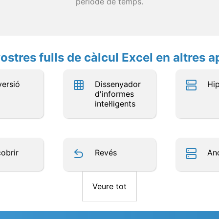
període de temps.
ostres fulls de càlcul Excel en altres a
ersió
Dissenyador
Hi
d'informes
intel·ligents
obrir
Revés
An
Veure tot