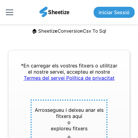
iniciar Sessió
🏠︎ Sheetize
Conversion
Csv To Sql
*En carregar els vostres fitxers o utilitzar
el nostre servei, accepteu el nostre
Termes del servei
Política de privacitat
Arrossegueu i deixeu anar els
fitxers aquí
o
exploreu fitxers