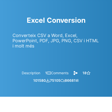
Excel Conversion
Converteix CSV a Word, Excel,
PowerPoint, PDF, JPG, PNG, CSV i HTML
i molt més
Description
1
Comments
18
101580
75105
86681
㎆︎