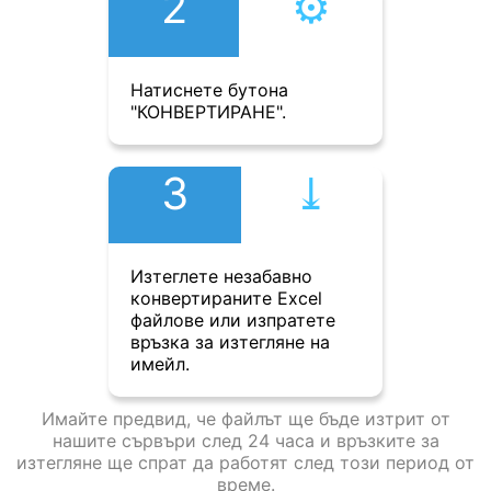
2
⚙︎
Натиснете бутона
"КОНВЕРТИРАНЕ".
3
⤓︎
Изтеглете незабавно
конвертираните Excel
файлове или изпратете
връзка за изтегляне на
имейл.
Имайте предвид, че файлът ще бъде изтрит от
нашите сървъри след 24 часа и връзките за
изтегляне ще спрат да работят след този период от
време.