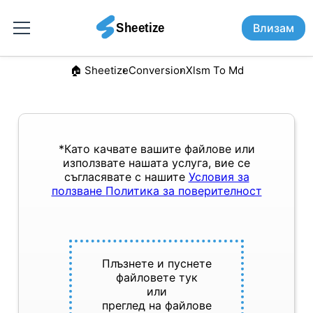
Влизам
🏠︎ Sheetize
Conversion
Xlsm To Md
*Като качвате вашите файлове или
използвате нашата услуга, вие се
съгласявате с нашите
Условия за
ползване
Политика за поверителност
Плъзнете и пуснете
файловете тук
или
преглед на файлове