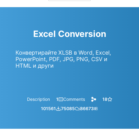
Excel Conversion
Конвертирайте XLSB в Word, Excel,
PowerPoint, PDF, JPG, PNG, CSV и
HTML и други
Description
1
Comments
18
101561
75085
86673
㎆︎