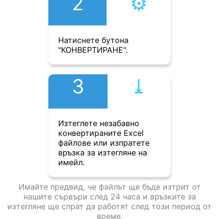
2
⚙︎
Натиснете бутона
"КОНВЕРТИРАНЕ".
3
⤓︎
Изтеглете незабавно
конвертираните Excel
файлове или изпратете
връзка за изтегляне на
имейл.
Имайте предвид, че файлът ще бъде изтрит от
нашите сървъри след 24 часа и връзките за
изтегляне ще спрат да работят след този период от
време.