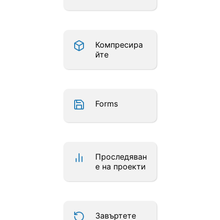
Компресира
йте
Forms
Проследяван
е на проекти
Завъртете