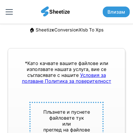
Влизам
🏠︎ Sheetize
Conversion
Xlsb To Xps
*Като качвате вашите файлове или
използвате нашата услуга, вие се
съгласявате с нашите
Условия за
ползване
Политика за поверителност
Плъзнете и пуснете
файловете тук
или
преглед на файлове