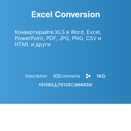
Excel Conversion
Конвертирайте XLS в Word, Excel,
PowerPoint, PDF, JPG, PNG, CSV и
HTML и други
Description
1
Comments
18
101592
75120
86693
㎆︎