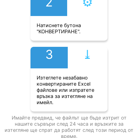
2
⚙︎
Натиснете бутона
"КОНВЕРТИРАНЕ".
3
⤓︎
Изтеглете незабавно
конвертираните Excel
файлове или изпратете
връзка за изтегляне на
имейл.
Имайте предвид, че файлът ще бъде изтрит от
нашите сървъри след 24 часа и връзките за
изтегляне ще спрат да работят след този период от
време.