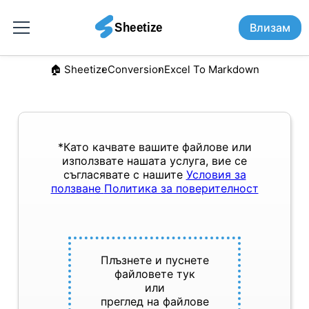
Влизам
🏠︎ Sheetize
Conversion
Excel To Markdown
*Като качвате вашите файлове или
използвате нашата услуга, вие се
съгласявате с нашите
Условия за
ползване
Политика за поверителност
Плъзнете и пуснете
файловете тук
или
преглед на файлове