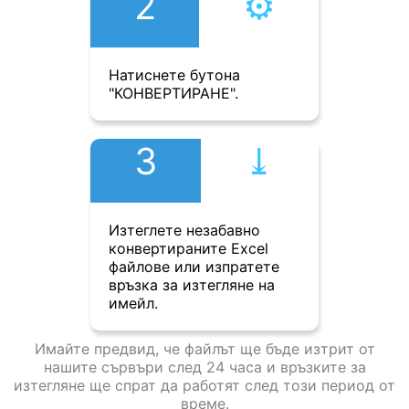
2
⚙︎
Натиснете бутона
"КОНВЕРТИРАНЕ".
3
⤓︎
Изтеглете незабавно
конвертираните Excel
файлове или изпратете
връзка за изтегляне на
имейл.
Имайте предвид, че файлът ще бъде изтрит от
нашите сървъри след 24 часа и връзките за
изтегляне ще спрат да работят след този период от
време.