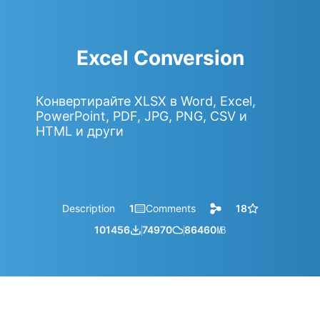
Excel Conversion
Конвертирайте XLSX в Word, Excel,
PowerPoint, PDF, JPG, PNG, CSV и
HTML и други
Description
1
Comments
18
101456
74970
86460
㎆︎