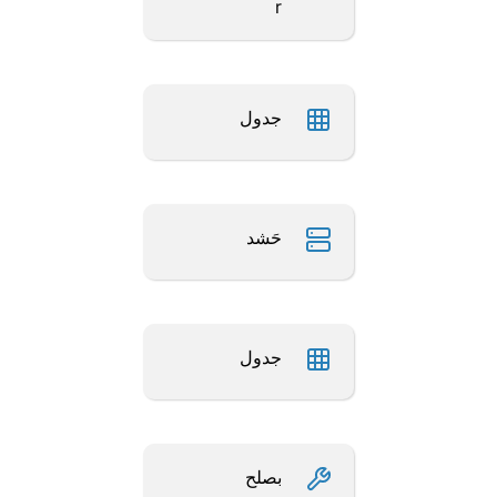
r
جدول
حَشد
جدول
بصلح