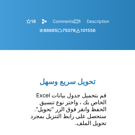
18
Comments
1
Description
㎆︎
86665
75079
101556
تحويل سريع وسهل
قم بتحميل جدول بيانات Excel
الخاص بك ، واختر نوع تنسيق
الحفظ وانقر فوق الزر "تحويل".
ستحصل على رابط التنزيل بمجرد
تحويل الملف.