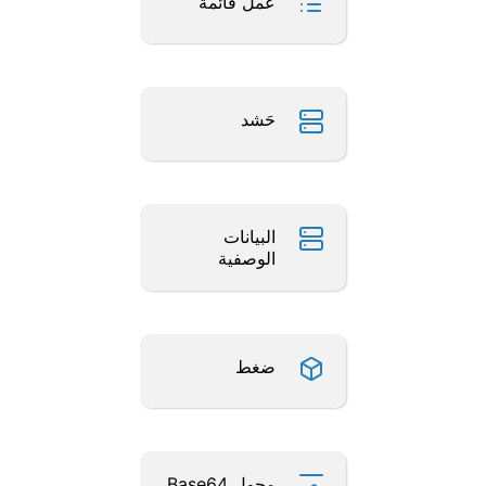
عمل قائمة
حَشد
البيانات
الوصفية
ضغط
محول Base64