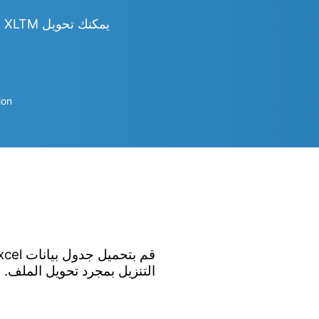
يمكنك تحويل XLTM إلى Word و Excel و PowerPoint و PDF و JPG و PNG و CSV و HTML والمزيد
ion
التنزيل بمجرد تحويل الملف.