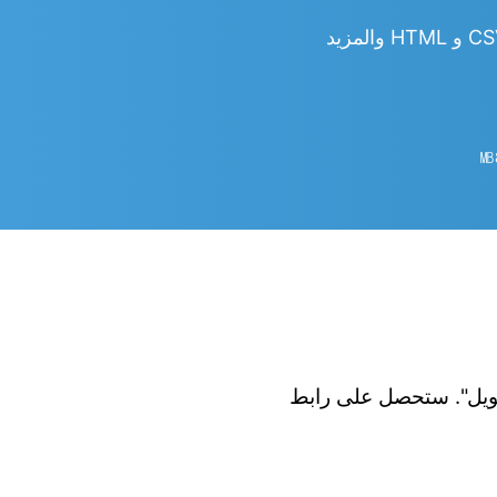
㎆︎
 الزر "تحويل". ستحصل على رابط