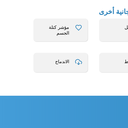
ل
مؤشر كتلة
الجسم
ط
الاندماج