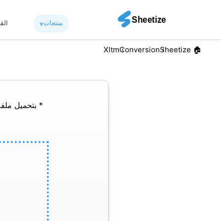
منتجات
▾︎
الق
Xltm
Conversion
🏠︎ Sheetize
* بتحميل ملفا