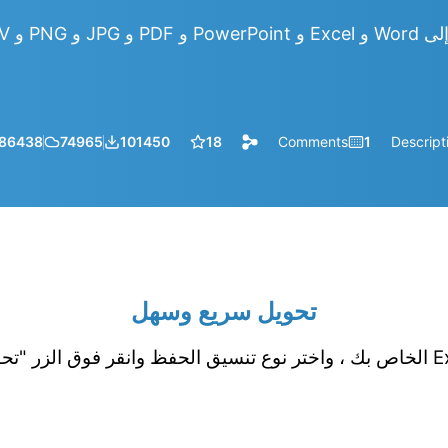
86438
74965
101450
18
Comments
1
Descript
تحويل سريع وسهل
قم بتحميل جدول بيانات Excel الخاص بك ، واختر نوع تنسيق الحفظ وانقر فوق