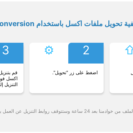
ية تحويل ملفات اكسل باستخدام Conversion
3
⚙︎
2
⇧
ل
اضغط على زر "تحويل".
قم بتنزيل
اكسل فورً
التنزيل إل
وقف روابط التنزيل عن العمل بعد هذه الفترة الزمنية.