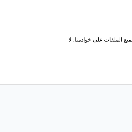
Wind و Mac و Android و iOS. تتم معالجة جميع الملفات على خوادمنا. لا