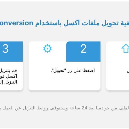
ية تحويل ملفات اكسل باستخدام Conversion
3
⚙︎
2
⇧
ل
اضغط على زر "تحويل".
قم بتنزيل
اكسل فورً
التنزيل إل
وقف روابط التنزيل عن العمل بعد هذه الفترة الزمنية.