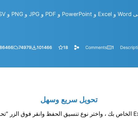
86466
74979
101466
18
Comments
1
Descript
تحويل سريع وسهل
قم بتحميل جدول بيانات Excel الخاص بك ، واختر نوع تنسيق الحفظ وانقر فوق