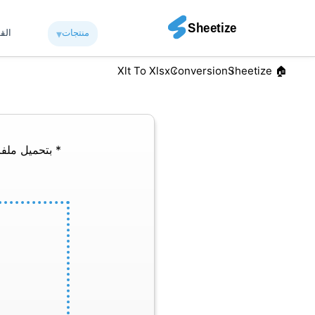
منتجات
▾︎
الق
Xlt To Xlsx
Conversion
🏠︎ Sheetize
* بتحميل ملفا