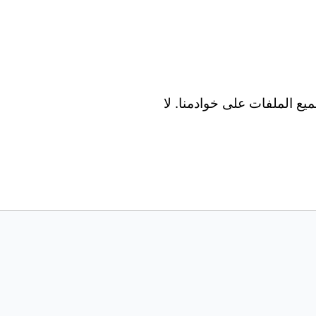
Wind و Mac و Android و iOS. تتم معالجة جميع الملفات على خوادمنا. لا