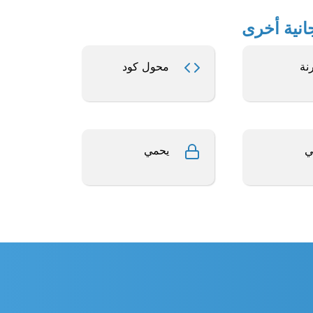
نة
محول كود
ي
يحمي