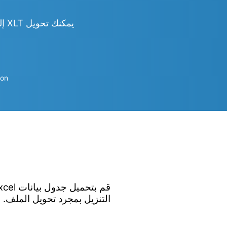
يمكنك تحويل XLT إلى Word و Excel و PowerPoint و PDF و JPG و PNG و CSV و HTML والمزيد
ion
التنزيل بمجرد تحويل الملف.