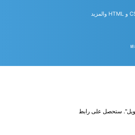
㎆︎
 الزر "تحويل". ستحصل على رابط