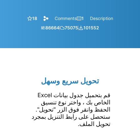
18
Comments
1
Description
㎆︎
86664
75075
101552
تحويل سريع وسهل
قم بتحميل جدول بيانات Excel
الخاص بك ، واختر نوع تنسيق
الحفظ وانقر فوق الزر "تحويل".
ستحصل على رابط التنزيل بمجرد
تحويل الملف.